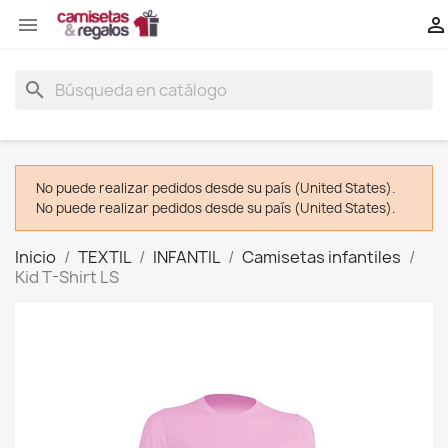


search
No puede realizar pedidos desde su país (United States).
No puede realizar pedidos desde su país (United States).
Inicio
TEXTIL
INFANTIL
Camisetas infantiles
Kid T-Shirt LS