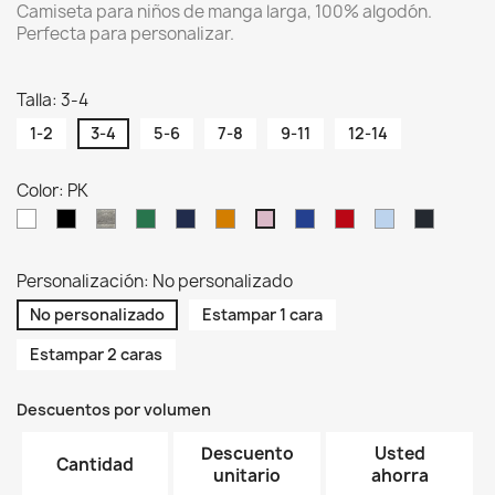
Camiseta para niños de manga larga, 100% algodón.
Perfecta para personalizar.
Talla: 3-4
1-2
3-4
5-6
7-8
9-11
12-14
Color: PK
WH
BK
GM
KG
NY
OR
RB
RD
SK
GF
PK
Personalización: No personalizado
No personalizado
Estampar 1 cara
Estampar 2 caras
Descuentos por volumen
Descuento
Usted
Cantidad
unitario
ahorra