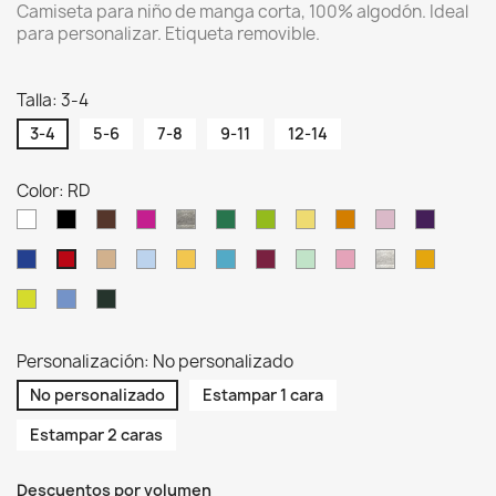
Camiseta para niño de manga corta, 100% algodón. Ideal
para personalizar. Etiqueta removible.
Talla: 3-4
3-4
5-6
7-8
9-11
12-14
Color: RD
WH
BK
CH
FU
GM
KG
LM
LY
OR
PK
PU
RB
SA
SK
SY
TU
BU
MG
AL
AS
PH
RD
PT
AZ
FG
Personalización: No personalizado
No personalizado
Estampar 1 cara
Estampar 2 caras
Descuentos por volumen