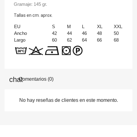
Gramaje: 145 gr.
Tallas en cm. aprox.
EU
S
M
L
XL
XXL
Ancho
42
44
46
48
50
Largo
60
62
64
66
68
Comentarios (0)
No hay reseñas de clientes en este momento.