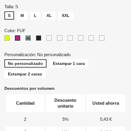
Talla: S
S
M
L
XL
XXL
Color: FUF
SYF
CM
CHCH
BGH
BUH
DNH
LVH
TUH
MUH
FUF
Personalización: No personalizado
No personalizado
Estampar 1 cara
Estampar 2 caras
Descuentos por volumen
Descuento
Cantidad
Usted ahorra
unitario
2
5%
0,43 €