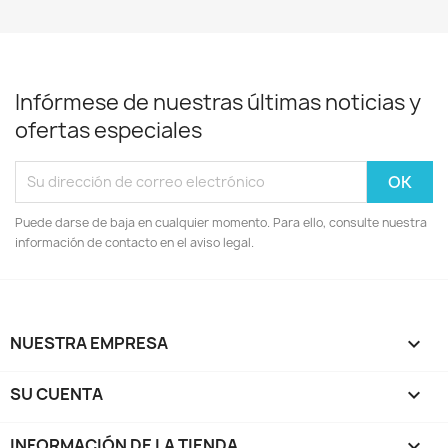
Infórmese de nuestras últimas noticias y
ofertas especiales
Puede darse de baja en cualquier momento. Para ello, consulte nuestra
información de contacto en el aviso legal.
NUESTRA EMPRESA

SU CUENTA

INFORMACIÓN DE LA TIENDA
keyboard_arrow_down