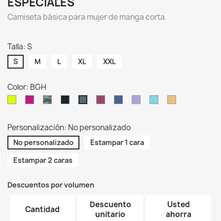
ESPECIALES
Camiseta básica para mujer de manga corta.
Talla: S
S
M
L
XL
XXL
Color: BGH
SYF
FUF
CM
CHCH
BUH
DNH
LVH
TUH
MUH
BGH
Personalización: No personalizado
No personalizado
Estampar 1 cara
Estampar 2 caras
Descuentos por volumen
Descuento
Usted
Cantidad
unitario
ahorra