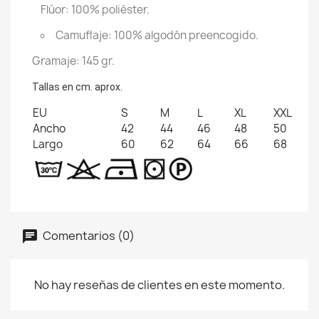
Flúor: 100% poliéster.
Camuflaje: 100% algodón preencogido.
Gramaje: 145 gr.
Tallas en cm. aprox.
EU
S
M
L
XL
XXL
Ancho
42
44
46
48
50
Largo
60
62
64
66
68
Comentarios (0)
No hay reseñas de clientes en este momento.