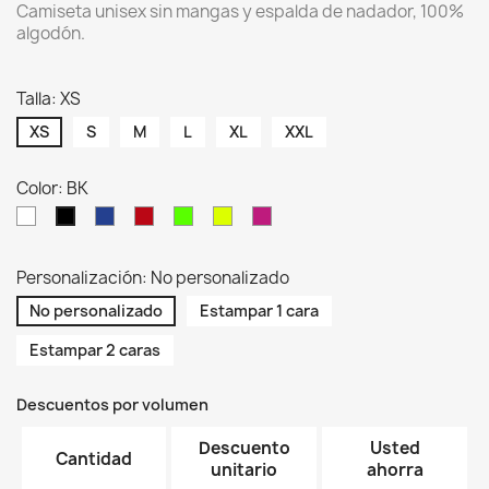
Camiseta unisex sin mangas y espalda de nadador, 100%
algodón.
Talla: XS
XS
S
M
L
XL
XXL
Color: BK
WH
RB
RD
LMF
SYF
FUF
BK
Personalización: No personalizado
No personalizado
Estampar 1 cara
Estampar 2 caras
Descuentos por volumen
Descuento
Usted
Cantidad
unitario
ahorra