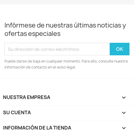
Infórmese de nuestras últimas noticias y
ofertas especiales
Puede darse de baja en cualquier momento. Para ello, consulte nuestra
información de contacto en el aviso legal.
NUESTRA EMPRESA

SU CUENTA

INFORMACIÓN DE LA TIENDA
keyboard_arrow_down