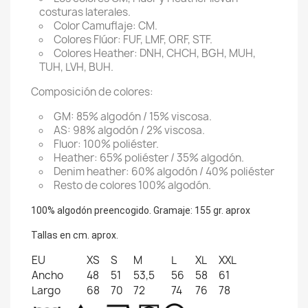
costuras laterales.
Color Camuflaje: CM.
Colores Flúor: FUF, LMF, ORF, STF.
Colores Heather: DNH, CHCH, BGH, MUH,
TUH, LVH, BUH.
Composición de colores:
GM: 85% algodón / 15% viscosa.
AS: 98% algodón / 2% viscosa.
Fluor: 100% poliéster.
Heather: 65% poliéster / 35% algodón.
Denim heather: 60% algodón / 40% poliéster
Resto de colores 100% algodón.
100% algodón preencogido. Gramaje: 155 gr. aprox
Tallas en cm. aprox.
EU
XS
S
M
L
XL
XXL
Ancho
48
51
53,5
56
58
61
Largo
68
70
72
74
76
78