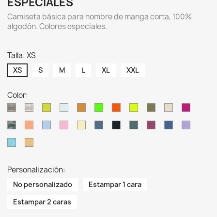
ESPECIALES
Camiseta básica para hombre de manga corta, 100%
algodón. Colores especiales.
Talla: XS
XS
S
M
L
XL
XXL
Color:
GM
AS
PT
IB
TG
LMF
ORF
SYF
AG
LS
FUF
CM
ORN
SKN
PKN
LYN
SB
CHCH
BGH
BUH
DNH
LVH
TUH
MUH
Personalización:
No personalizado
Estampar 1 cara
Estampar 2 caras