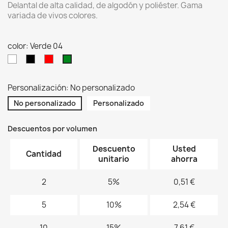
Delantal de alta calidad, de algodón y poliéster. Gama
variada de vivos colores.
color: Verde 04
Blanco
Negro
Rojo
Verde
01
02
03
04
Personalización: No personalizado
No personalizado
Personalizado
Descuentos por volumen
Descuento
Usted
Cantidad
unitario
ahorra
2
5%
0,51 €
5
10%
2,54 €
10
15%
7,61 €