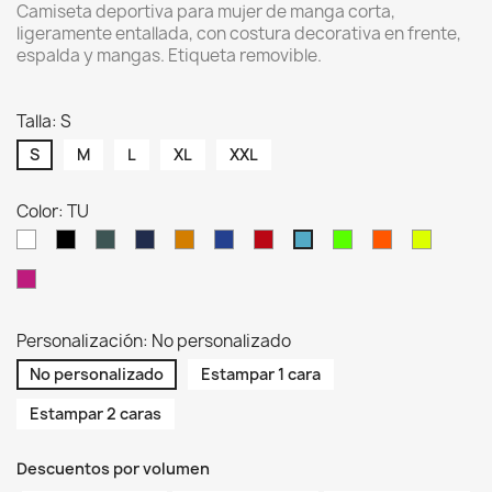
Camiseta deportiva para mujer de manga corta,
ligeramente entallada, con costura decorativa en frente,
espalda y mangas. Etiqueta removible.
Talla: S
S
M
L
XL
XXL
Color: TU
WH
BK
KH
NY
OR
RB
RD
LMF
ORF
SYF
TU
FUF
Personalización: No personalizado
No personalizado
Estampar 1 cara
Estampar 2 caras
Descuentos por volumen