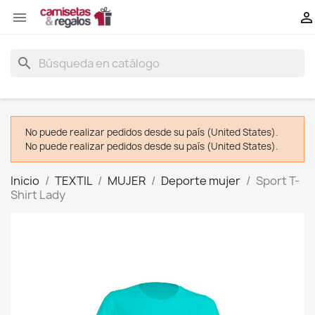


search
No puede realizar pedidos desde su país (United States).
No puede realizar pedidos desde su país (United States).
Inicio
TEXTIL
MUJER
Deporte mujer
Sport T-
Shirt Lady