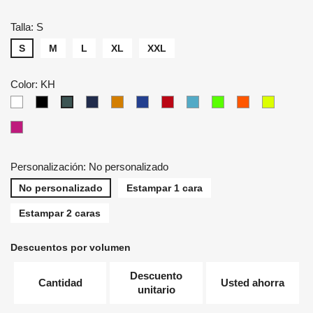
Talla: S
S
M
L
XL
XXL
Color: KH
WH
BK
NY
OR
RB
RD
TU
LMF
ORF
SYF
KH
FUF
Personalización: No personalizado
No personalizado
Estampar 1 cara
Estampar 2 caras
Descuentos por volumen
Descuento
Cantidad
Usted ahorra
unitario