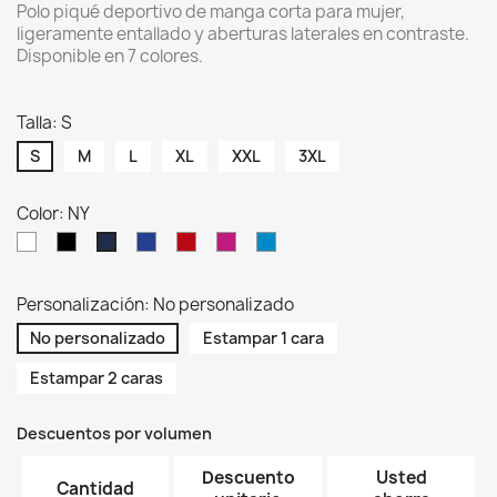
Polo piqué deportivo de manga corta para mujer,
ligeramente entallado y aberturas laterales en contraste.
Disponible en 7 colores.
Talla: S
S
M
L
XL
XXL
3XL
Color: NY
WH
BK
RB
RD
FUF
AQ
NY
Personalización: No personalizado
No personalizado
Estampar 1 cara
Estampar 2 caras
Descuentos por volumen
Descuento
Usted
Cantidad