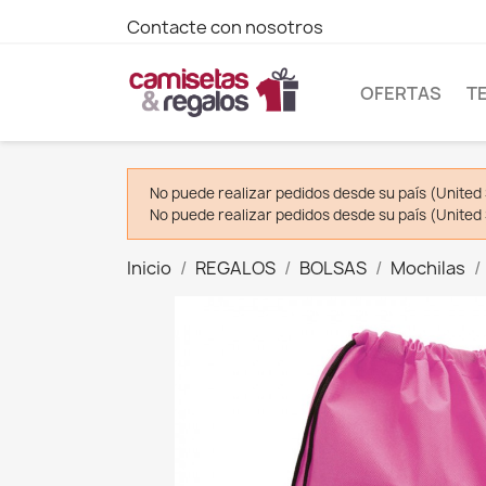
Contacte con nosotros
OFERTAS
T
No puede realizar pedidos desde su país (United 
No puede realizar pedidos desde su país (United 
Inicio
REGALOS
BOLSAS
Mochilas