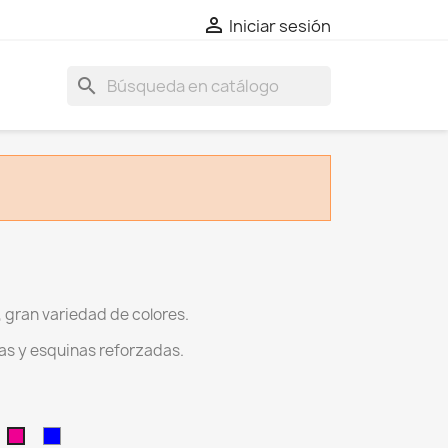

Iniciar sesión
search
 gran variedad de colores.
as y esquinas reforzadas.
o
aranja
Azul
Fucsia