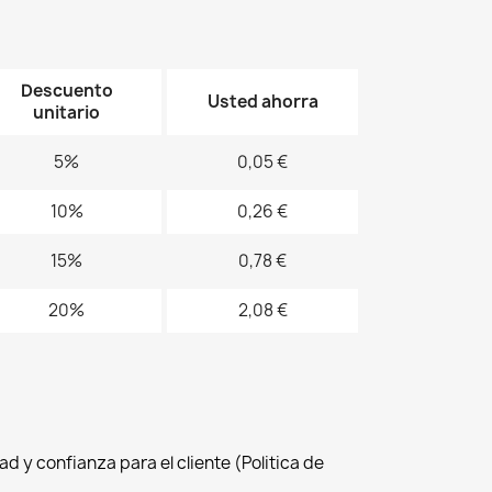
7
19
11
Descuento
Usted ahorra
unitario
5%
0,05 €
10%
0,26 €
15%
0,78 €
20%
2,08 €
d y confianza para el cliente (Politica de