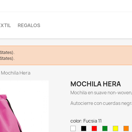
EXTIL
REGALOS
States).
States).
Mochila Hera
MOCHILA HERA
Mochila en suave non-woven,
Autocierre con cuerdas negr
color: Fucsia 11
Blanco
Negro
Rojo
Verde
Amarill
N