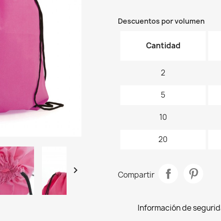
01
02
03
04
05
0
Descuentos por volumen
Cantidad
2
5
10
20

Compartir
Información de segurida