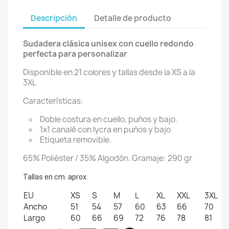
Descripción
Detalle de producto
Sudadera clásica unisex con cuello redondo
perfecta para personalizar
Disponible en 21 colores y tallas desde la XS a la
3XL
Características:
Doble costura en cuello, puños y bajo.
1x1 canalé con lycra en puños y bajo
Etiqueta removible.
65% Poliéster / 35% Algodón. Gramaje: 290 gr
Tallas en cm. aprox.
EU
XS
S
M
L
XL
XXL
3XL
Ancho
51
54
57
60
63
66
70
Largo
60
66
69
72
76
78
81