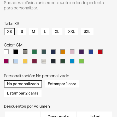
Sudadera clásica unisex con cuello redondo perfecta
para personalizar.
Talla: XS
XS
S
M
L
XL
XXL
3XL
Color: GM
WH
BK
KG
KH
NY
OR
PK
PU
RB
RD
GM
RP
SK
SY
BU
AS
GF
BG
AQ
AP
Personalización: No personalizado
No personalizado
Estampar 1 cara
Estampar 2 caras
Descuentos por volumen
Descuento
Usted