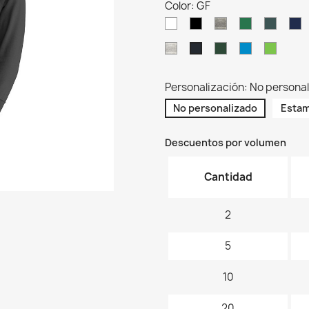
Color: GF
WH
BK
GM
KG
KH
N
AS
BG
AQ
AP
GF
Personalización: No persona
No personalizado
Estam
Descuentos por volumen
Cantidad
2
5
10
20