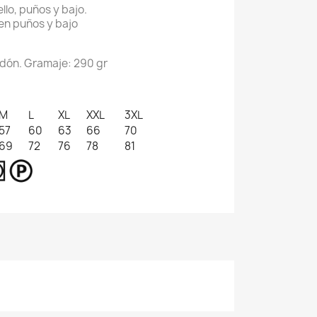
llo, puños y bajo.
 en puños y bajo
odón. Gramaje: 290 gr
M
L
XL
XXL
3XL
57
60
63
66
70
69
72
76
78
81