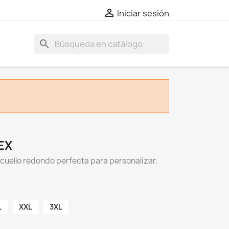

Iniciar sesión
search
EX
cuello redondo perfecta para personalizar.
L
XXL
3XL