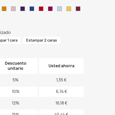
Y
OR
PK
PU
RB
RD
RP
SK
SY
BU
lizado
par 1 cara
Estampar 2 caras
Descuento
Usted ahorra
unitario
5%
1,35 €
10%
6,74 €
12%
16,18 €
15%
40,44 €