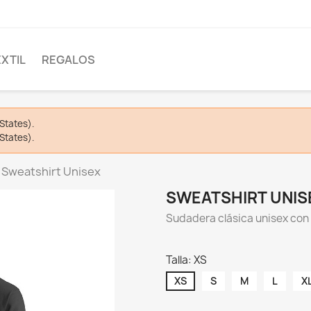
EXTIL
REGALOS
States).
States).
Sweatshirt Unisex
SWEATSHIRT UNIS
Sudadera clásica unisex con 
Talla: XS
XS
S
M
L
X