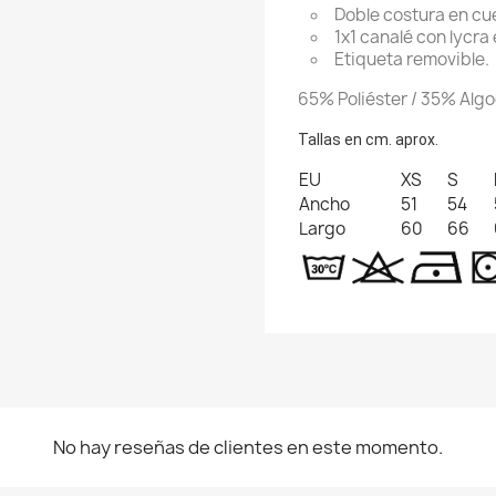
Doble costura en cue
1x1 canalé con lycra
Etiqueta removible.
65% Poliéster / 35% Alg
Tallas en cm. aprox.
EU
XS
S
Ancho
51
54
Largo
60
66
No hay reseñas de clientes en este momento.