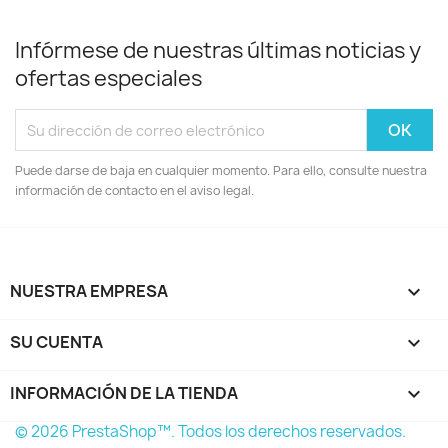
Infórmese de nuestras últimas noticias y
ofertas especiales
Puede darse de baja en cualquier momento. Para ello, consulte nuestra
información de contacto en el aviso legal.
NUESTRA EMPRESA

SU CUENTA

INFORMACIÓN DE LA TIENDA
keyboard_arrow_down
© 2026 PrestaShop™. Todos los derechos reservados.