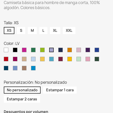
Camiseta básica para hombre de manga corta, 100%
algodón. Colores básicos.
Talla: XS
XS
S
M
L
XL
XXL
Color: LV
WH
BK
FU
KG
LM
NY
OR
PK
PU
RB
LV
RD
RP
SA
SK
SY
TU
BU
MU
MG
AL
BG
DN
AZ
BR
AQ
Personalización: No personalizado
No personalizado
Estampar 1 cara
Estampar 2 caras
Descuentos por volumen