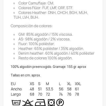
Color Camuflaje: CM.
Colores Flúor: FUF, LMF, ORF, STF.
Colores Heather: DNH, CHCH, BGH, MUH,
TUH, LVH, BUH.
Composición de colores:
GM: 85% algodón / 15% viscosa.
AS: 98% algodón / 2% viscosa.
Fluor: 100% poliéster.
Heather: 65% poliéster / 35% algodón.
Denim heather: 60% algodón / 40% poliéster
Resto de colores 100% algodón.
100% algodón preencogido. Gramaje: 155 gr. aprox
Tallas en cm. aprox.
EU
XS
S
M
L
XL
XXL
Ancho
48
51
53,5
56
58
61
Largo
68
70
72
74
76
78