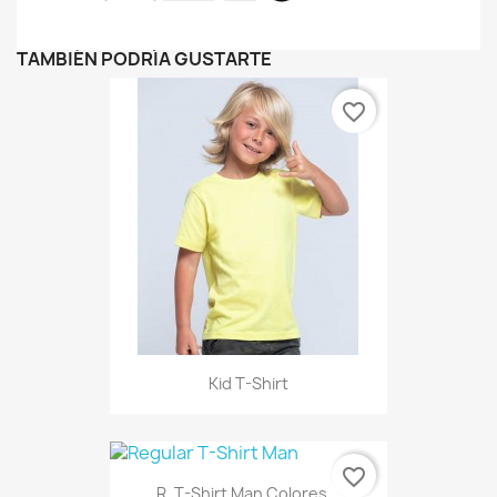
TAMBIÉN PODRÍA GUSTARTE
favorite_border
Kid T-Shirt
favorite_border
R. T-Shirt Man Colores...