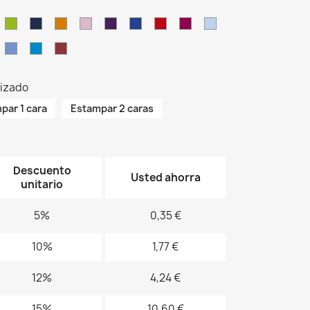
G
LM
NY
OR
PK
PU
RB
RD
RP
SK
G
AZ
AQ
CA
lizado
par 1 cara
Estampar 2 caras
Descuento
Usted ahorra
unitario
5%
0,35 €
10%
1,77 €
12%
4,24 €
15%
10,60 €