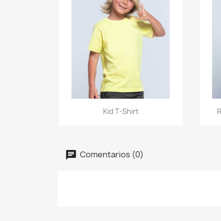
Vista rápida

Kid T-Shirt
R
+20
Comentarios (0)