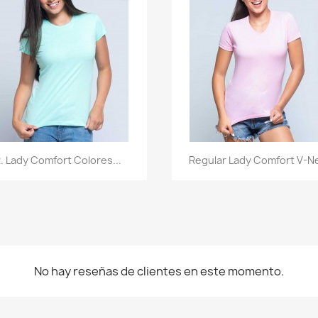
Vista rápida
Vista rápida


. Lady Comfort Colores...
Regular Lady Comfort V-N
+5
+
No hay reseñas de clientes en este momento.