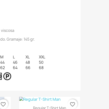
 viscosa
o. Gramaje: 145 gr.
M
L
XL
XXL
44
46
48
50
62
64
66
68
favorite_border
favorite_border
Vista rápida

Regular T-Shirt Man