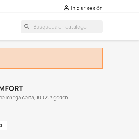

Iniciar sesión
search
OMFORT
 de manga corta, 100% algodón.
XL