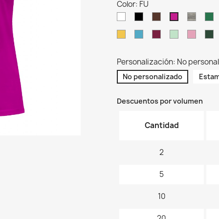
Color: FU
WH
BK
CH
GM
K
FU
SY
TU
BU
MG
AL
B
Personalización: No persona
No personalizado
Estam
Descuentos por volumen
Cantidad
2
5
10
20