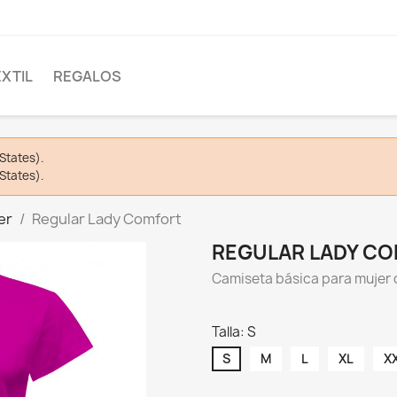
EXTIL
REGALOS
States).
States).
er
Regular Lady Comfort
REGULAR LADY C
Camiseta básica para mujer
Talla: S
S
M
L
XL
X