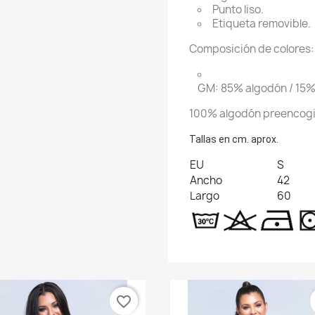
Punto liso.
Etiqueta removible.
Composición de colores:
GM: 85% algodón / 15%
100% algodón preencogid
Tallas en cm. aprox.
EU
S
Ancho
42
Largo
60
favorite_border