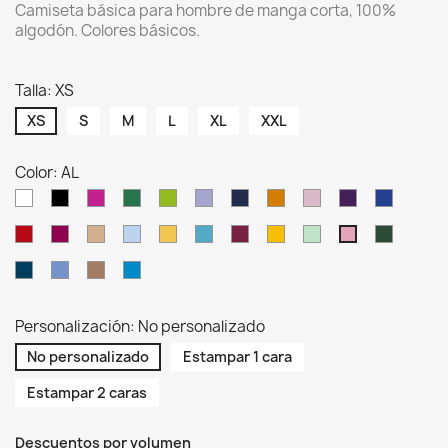
Camiseta básica para hombre de manga corta, 100%
algodón. Colores básicos.
Talla: XS
XS
S
M
L
XL
XXL
Color: AL
WH
BK
FU
KG
LM
LV
NY
OR
PK
PU
RB
RD
RP
SA
SK
SY
TU
BU
MU
MG
BG
AL
DN
AZ
BR
AQ
Personalización: No personalizado
No personalizado
Estampar 1 cara
Estampar 2 caras
Descuentos por volumen