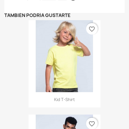
TAMBIÉN PODRÍA GUSTARTE
favorite_border
Kid T-Shirt
favorite_border